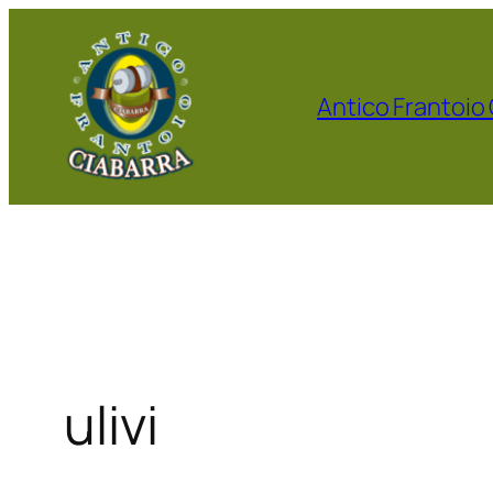
Vai
al
contenuto
Antico Frantoio
ulivi