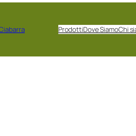
 Ciabarra
Prodotti
Dove Siamo
Chi s