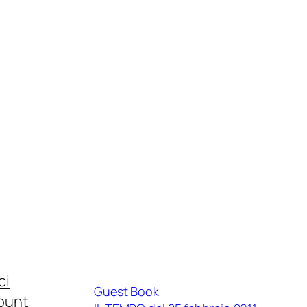
ci
Guest Book
count