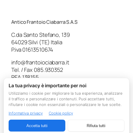
Antico Frantoio Ciabarra S.A.S
C.da Santo Stefano, 139
64029 Silvi (TE) Italia
P.iva 01613510674
info@frantoiociabarra.it
Tel. / Fax 085.930352
REA 138155
Capitale Sociale € 10.000,00
La tua privacy è importante per noi
Utilizziamo i cookie per migliorare la tua esperienza, analizzare
il traffico e personalizzare i contenuti. Puoi accettare tutti,
rifiutare i cookie non essenziali o personalizzare le tue scelte.
Informativa privacy
Cookie policy
Accetta tutti
Rifiuta tutti