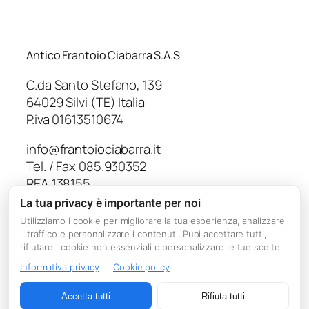
Antico Frantoio Ciabarra S.A.S
C.da Santo Stefano, 139
64029 Silvi (TE) Italia
P.iva 01613510674
info@frantoiociabarra.it
Tel. / Fax 085.930352
REA 138155
Capitale Sociale € 10.000,00
La tua privacy è importante per noi
Utilizziamo i cookie per migliorare la tua esperienza, analizzare
il traffico e personalizzare i contenuti. Puoi accettare tutti,
rifiutare i cookie non essenziali o personalizzare le tue scelte.
Informativa privacy
Cookie policy
Accetta tutti
Rifiuta tutti