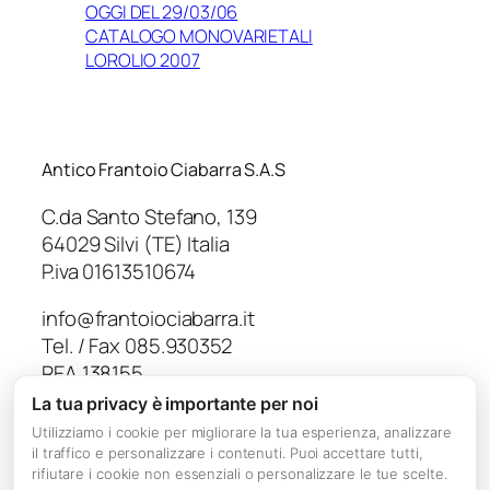
OGGI DEL 29/03/06
CATALOGO MONOVARIETALI
LOROLIO 2007
Antico Frantoio Ciabarra S.A.S
C.da Santo Stefano, 139
64029 Silvi (TE) Italia
P.iva 01613510674
info@frantoiociabarra.it
Tel. / Fax 085.930352
REA 138155
Capitale Sociale € 10.000,00
La tua privacy è importante per noi
Utilizziamo i cookie per migliorare la tua esperienza, analizzare
il traffico e personalizzare i contenuti. Puoi accettare tutti,
rifiutare i cookie non essenziali o personalizzare le tue scelte.